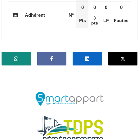
0
0
0
0
Adhérent
N°
3
Pts
LF
Fautes
pts