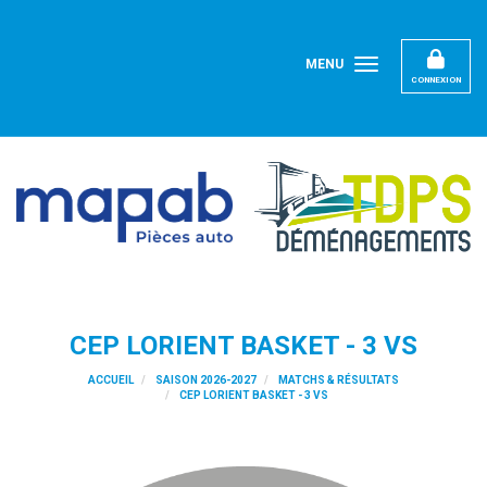
Panneau de gestion des cookies
MENU
CONNEXION
CEP LORIENT BASKET - 3 VS
ACCUEIL
SAISON 2026-2027
MATCHS & RÉSULTATS
CEP LORIENT BASKET - 3 VS