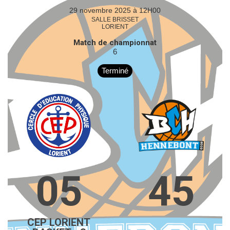
29 novembre 2025 à 12H00
SALLE BRISSET
LORIENT
Match de championnat
6
Terminé
05
45
CEP LORIENT