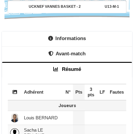
UCKNEF VANNES BASKET - 2
U13-M-1
Informations
Avant-match
Résumé
3
Adhérent
N°
Pts
LF
Fautes
pts
Joueurs
Louis BERNARD
Sacha LE