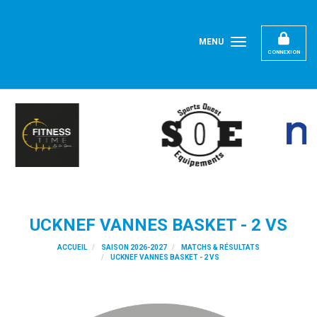
Panneau de gestion des cookies
MENU
CONNEXION
UCKNEF VANNES BASKET - 2 VS
ACCUEIL
SAISON 2026-2027
MATCHS & RÉSULTATS
UCKNEF VANNES BASKET - 2 VS