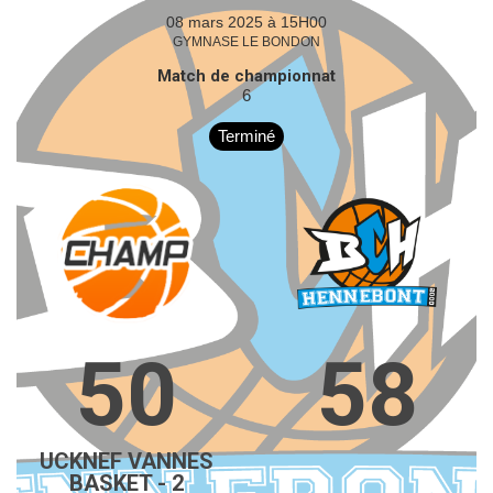
08 mars 2025 à 15H00
GYMNASE LE BONDON
Match de championnat
6
Terminé
50
58
UCKNEF VANNES
BASKET - 2