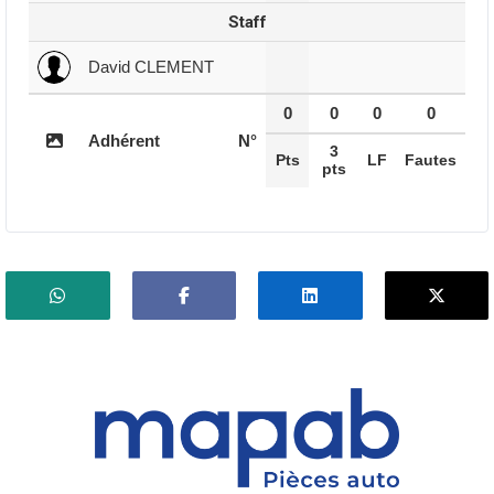
Staff
David CLEMENT
0
0
0
0
Adhérent
N°
3
Pts
LF
Fautes
pts