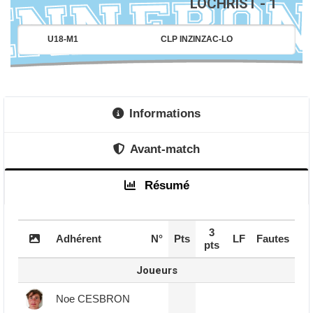
LOCHRIST - 1
U18-M1
CLP INZINZAC-LO
Informations
Avant-match
Résumé
3
Adhérent
N°
Pts
LF
Fautes
pts
Joueurs
Noe CESBRON