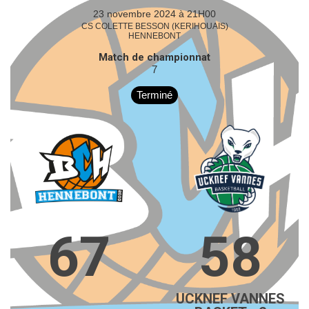
23 novembre 2024 à 21H00
CS COLETTE BESSON (KERIHOUAIS)
HENNEBONT
Match de championnat
7
Terminé
67
58
UCKNEF VANNES