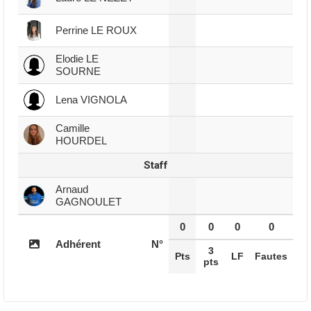
Perrine LE ROUX
Elodie LE
SOURNE
Lena VIGNOLA
Camille
HOURDEL
Staff
Arnaud
GAGNOULET
0
0
0
0
Adhérent
N°
3
Pts
LF
Fautes
pts