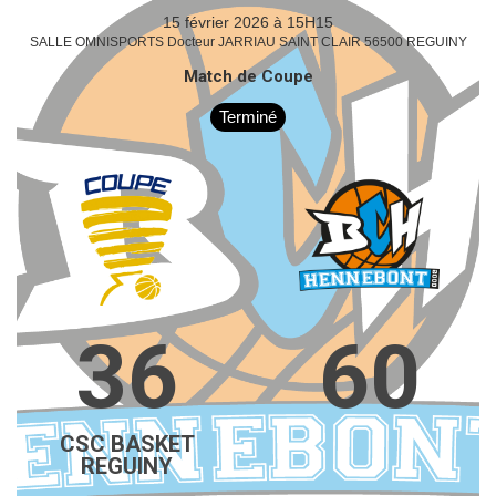
15 février 2026 à 15H15
SALLE OMNISPORTS Docteur JARRIAU SAINT CLAIR 56500 REGUINY
Match de Coupe
Terminé
36
60
CSC BASKET
REGUINY