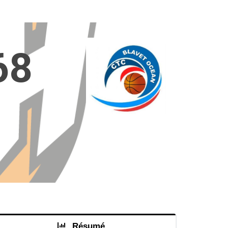
68
Résumé