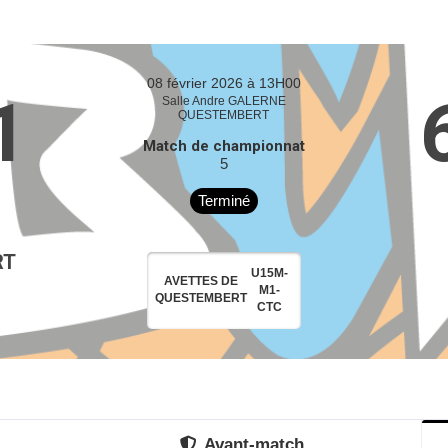
08 février 2026 à 13H00
1
Salle Andre GALERNE
QUESTEMBERT
Match de championnat
5
Terminé
RT
U15M-
AVETTES DE
M1-
QUESTEMBERT
CTC
Avant-match