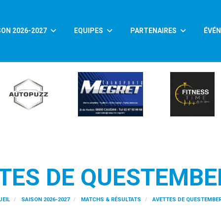
SON 2026-2027
EQUIPES
PARTENAIRES
ÉVÉ
TES DE QUESTEMBE
EIL
SAISON 2026-2027
MATCHS & RÉSULTATS
AVETTES DE QUESTEMBER