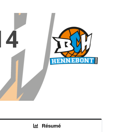
14
Résumé