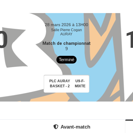
28 mars 2026 à 13H00
0
Salle Pierre Cogan
AURAY
Match de championnat
9
Terminé
PLC AURAY
U9-F-
BASKET - 2
MIXTE
Avant-match