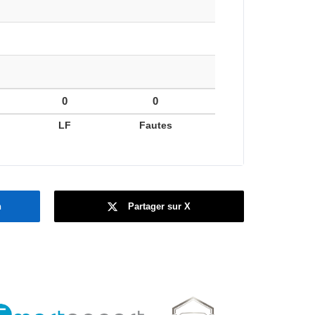
0
0
LF
Fautes
n
Partager sur X