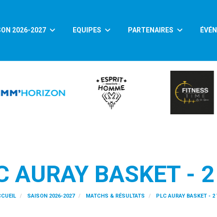
SON 2026-2027
EQUIPES
PARTENAIRES
ÉVÉ
C AURAY BASKET - 2
CUEIL
SAISON 2026-2027
MATCHS & RÉSULTATS
PLC AURAY BASKET - 2