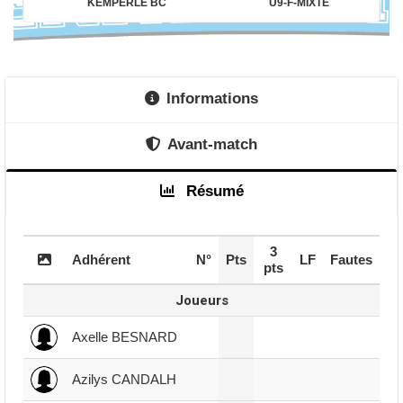
KEMPERLE BC
U9-F-MIXTE
Informations
Avant-match
Résumé
3
Adhérent
N°
Pts
LF
Fautes
pts
Joueurs
Axelle BESNARD
Azilys CANDALH