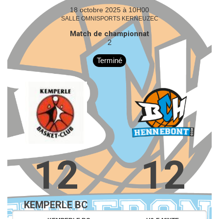
18 octobre 2025 à 10H00
SALLE OMNISPORTS KERNEUZEC
Match de championnat
2
Terminé
12
12
KEMPERLE BC