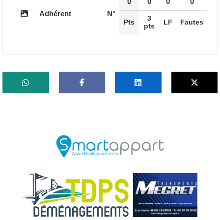
0
0
0
0
Adhérent
N°
3
Pts
LF
Fautes
pts