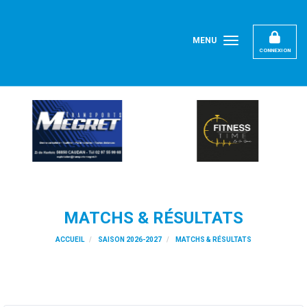
Panneau de gestion des cookies
MENU
CONNEXION
MATCHS & RÉSULTATS
ACCUEIL
SAISON 2026-2027
MATCHS & RÉSULTATS