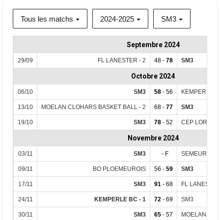
Tous les matchs
2024-2025
SM3
Septembre 2024
29/09
FL LANESTER - 2
48 -
78
SM3
Octobre 2024
06/10
SM3
58
- 56
KEMPERLE BC
13/10
MOELAN CLOHARS BASKET BALL - 2
68 -
77
SM3
19/10
SM3
78
- 52
CEP LORIENT
Novembre 2024
03/11
SM3
- F
SEMEURS BA
09/11
BO PLOEMEUROIS
56 -
59
SM3
17/11
SM3
91
- 68
FL LANESTER 
24/11
KEMPERLE BC - 1
72
- 69
SM3
30/11
SM3
65
- 57
MOELAN CLOH