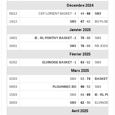
Décembre 2024
08/12
CEP LORIENT BASKET - 4
44 -
68
SM3
14/12
SM3
67
- 42
BO PLOEMEU
Janvier 2025
19/01
IE - RL PONTIVY BASKET - 2
70
- 68
SM3
26/01
SM3
76
- 69
RB JOSSELIN
Février 2025
02/02
ELVINOISE BASKET - 1
63
- 62
SM3
Mars 2025
02/03
SM3
63 -
74
BASKET CLU
09/03
PLOUHINEC BO
98
- 53
SM3
15/03
SM3
64 -
69
IE - RL PONT
30/03
SM3
62
- 50
ELVINOISE BA
Avril 2025