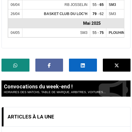
06/04
RB JOSSELIN
55 -
65
SM3
26/04
BASKET CLUB DU LOC’H
79
- 62
SM3
Mai 2025
04/05
SM3
55 -
75
PLOUHINEC 
Convocations du week-end !
HORAIRES DES MATCHS, TABLE DE MARQUE, ARBITRES, VOITURES...
ARTICLES À LA UNE